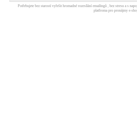
Potřebujete bez starostí
vyřešit hromadné rozesílání emailingů
, bez stresu a s nap
platfroma pro
pronájmy e-sho