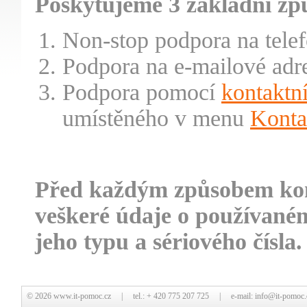
Poskytujeme 3 základní zp
Non-stop podpora na tele
Podpora na e-mailové adr
Podpora pomocí
kontaktn
umístěného v menu
Konta
Před každým způsobem kont
veškeré údaje o používaném
jeho typu a sériového čísla.
© 2026
www.it-pomoc.cz
| tel.: + 420 775 207 725 | e-mail:
info@it-pomoc.