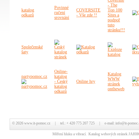
Povinné
katalog
COVERSITE
ručení
odkazů
- Vše zde !!
srovnání
Společenské
šaty
Online-
Katalog
partypomoc.cz
katalog
WWW
- Český
Online hry
stránek
katalog
ontheweb
odkazů
© 2026
www.it-pomoc.cz
| tel.: + 420 775 207 725 | e-mail:
info@it-pomoc.
Měření hluku
a vibrací.
Katalog webových stránek
JAHH