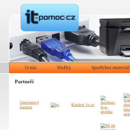
O nás
Služby
Spotřební materiál
Partneři
Internetový
Katalog 1x.cz
katalog